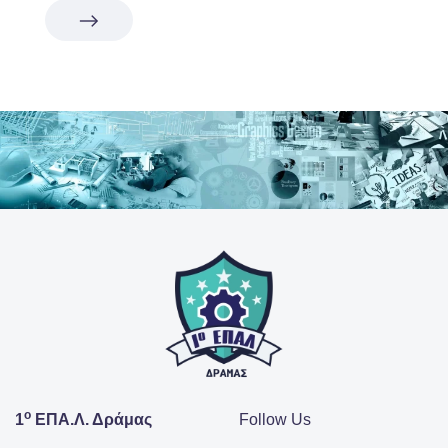
ο
1
ΕΠΑ.Λ. Δράμας
Follow Us