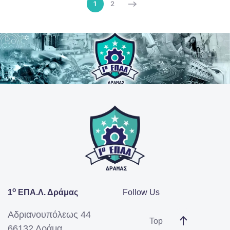
1
2
ο
1
ΕΠΑ.Λ. Δράμας
Follow Us
Αδριανουπόλεως 44
Top
66132 Δράμα